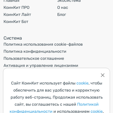
Главная
Экосистема
КоинКит ПРО
О нас
КоинКит Лайт
Блог
КоинКит Бот
Система
Политика использования cookie-файлов
Политика конфиденциальности
Пользовательское соглашение
Активация и управление лицензиями
Контакты
Сайт КоинКит использует файлы
cookie
, чтобы
обеспечить для вас удобство и корректную
Поддержка
Вконтакте
работу веб-страниц. Продолжая использовать
сайт, вы соглашаетесь с нашей
Политикой
Telegram
info@coinkyt.com
конфиденциальности
и использованием
cookie
.