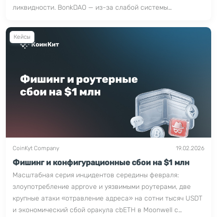
ликвидности. BonkDAO — из-за слабой системы
голосования, которую атакующие купили за $4 млн.
Кейсы
CoinKyt Company
19.02.2026
Фишинг и конфигурационные сбои на $1 млн
Масштабная серия инцидентов середины февраля:
злоупотребление approve и уязвимыми роутерами, две
крупные атаки «отравление адреса» на сотни тысяч USDT
и экономический сбой оракула cbETH в Moonwell с