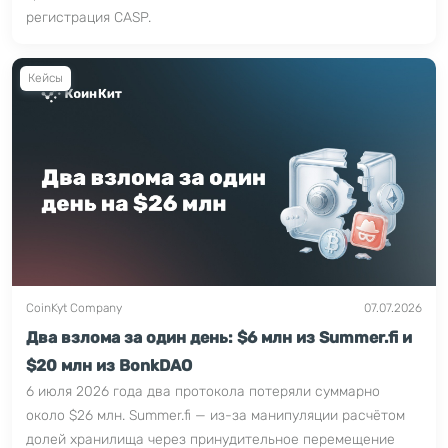
регистрация CASP.
Кейсы
CoinKyt Company
07.07.2026
Два взлома за один день: $6 млн из Summer.fi и
$20 млн из BonkDAO
6 июля 2026 года два протокола потеряли суммарно
около $26 млн. Summer.fi — из-за манипуляции расчётом
долей хранилища через принудительное перемещение