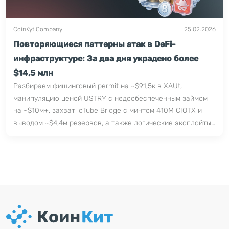
CoinKyt Company
25.02.2026
Повторяющиеся паттерны атак в DeFi-
инфраструктуре: За два дня украдено более
$14,5 млн
Разбираем фишинговый permit на ~$91,5к в XAUt,
манипуляцию ценой USTRY с недообеспеченным займом
на ~$10м+, захват ioTube Bridge с минтом 410M CIOTX и
выводом ~$4,4м резервов, а также логические эксплойты
TaraClient и PearlDex.