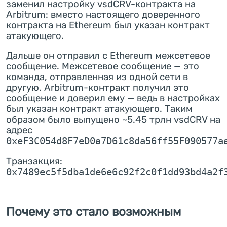
заменил настройку vsdCRV-контракта на
Arbitrum: вместо настоящего доверенного
контракта на Ethereum был указан контракт
атакующего.
Дальше он отправил с Ethereum межсетевое
сообщение. Межсетевое сообщение — это
команда, отправленная из одной сети в
другую. Arbitrum-контракт получил это
сообщение и доверил ему — ведь в настройках
был указан контракт атакующего. Таким
образом было выпущено ~5.45 трлн vsdCRV на
адрес
0xeF3C054d8F7eD0a7D61c8da56ff55F090577a
Транзакция:
0x7489ec5f5dba1de6e6c92f2c0f1dd93bd4a2f
Почему это стало возможным