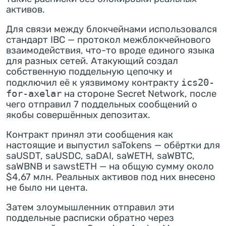
активов.
Для связи между блокчейнами использовался
стандарт IBC — протокол межблокчейнового
взаимодействия, что-то вроде единого языка
для разных сетей. Атакующий создал
собственную поддельную цепочку и
подключил её к уязвимому контракту
ics20-
for-axelar
на стороне Secret Network, после
чего отправил 7 поддельных сообщений о
якобы совершённых депозитах.
Контракт принял эти сообщения как
настоящие и выпустил saTokens — обёртки для
saUSDT, saUSDC, saDAI, saWETH, saWBTC,
saWBNB и sawstETH — на общую сумму около
$4,67 млн. Реальных активов под них внесено
не было ни цента.
Затем злоумышленник отправил эти
поддельные расписки обратно через