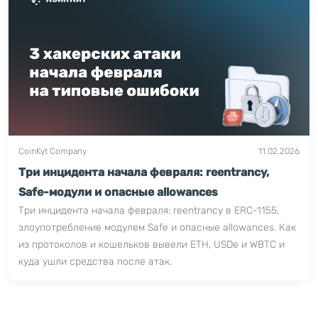
CoinKyt Company
11.02.2026
Три инцидента начала февраля: reentrancy,
Safe-модули и опасные allowances
Три инцидента начала февраля: reentrancy в ERC-1155,
злоупотребление модулем Safe и опасные allowances. Как
из протоколов и кошельков вывели ETH, USDe и WBTC и
куда ушли средства после атак.