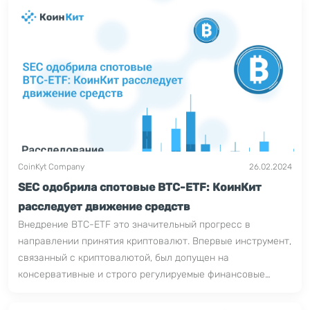
CoinKyt Company
26.02.2024
SEC одобрила спотовые BTC-ETF: КоинКит
расследует движение средств
Внедрение BTC-ETF это значительный прогресс в
направлении принятия криптовалют. Впервые инструмент,
связанный с криптовалютой, был допущен на
консервативные и строго регулируемые финансовые
рынки США. Это позволяет инвестировать в курс первой
криптовалюты не только блокчейн-энтузиастам, но и