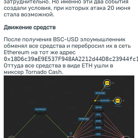
затруднительно. Но именно эти два события
создали условия, при которых атака 20 июня
стала возможной.
Движение средств
После получения BSC-USD злоумышленник
обменял все средства и перебросил их в сеть
Ethereum на тот же адрес
0x18D6c39aE9E537F948AA2212d44D8c23944fc
Оттуда все средства в виде ETH ушли в
миксер Tornado Cash.