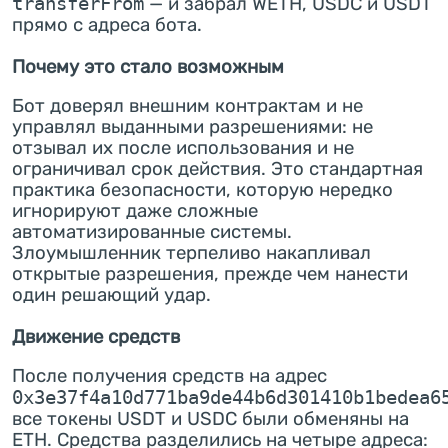
transferFrom
— и забрал WETH, USDC и USDT
прямо с адреса бота.
Почему это стало возможным
Бот доверял внешним контрактам и не
управлял выданными разрешениями: не
отзывал их после использования и не
ограничивал срок действия. Это стандартная
практика безопасности, которую нередко
игнорируют даже сложные
автоматизированные системы.
Злоумышленник терпеливо накапливал
открытые разрешения, прежде чем нанести
один решающий удар.
Движение средств
После получения средств на адрес
0x3e37f4a10d771ba9de44b6d301410b1bedea6
все токены USDT и USDC были обменяны на
ETH. Средства разделились на четыре адреса: