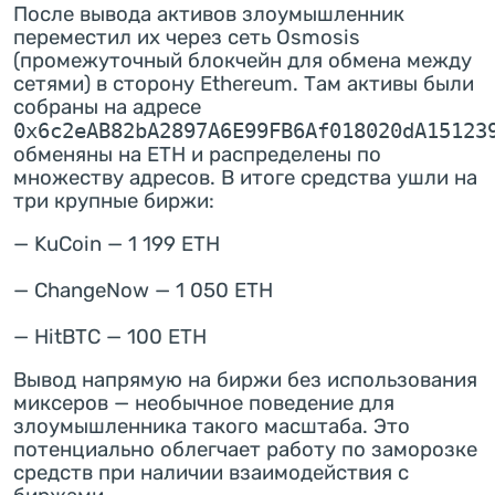
После вывода активов злоумышленник
переместил их через сеть Osmosis
(промежуточный блокчейн для обмена между
сетями) в сторону Ethereum. Там активы были
собраны на адресе
0x6c2eAB82bA2897A6E99FB6Af018020dA15123
обменяны на ETH и распределены по
множеству адресов. В итоге средства ушли на
три крупные биржи:
— KuCoin — 1 199 ETH
— ChangeNow — 1 050 ETH
— HitBTC — 100 ETH
Вывод напрямую на биржи без использования
миксеров — необычное поведение для
злоумышленника такого масштаба. Это
потенциально облегчает работу по заморозке
средств при наличии взаимодействия с