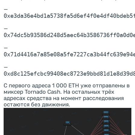
—
0xe3da36e4bd1a5738fa5d6ef4f0e4df40bdeb5
—
0x74dc5b93586d248d5aec64b3586736ff0a0d0
—
0x71d4416a7a85e08a5fe7227ca3b44fc639e94
—
0xd8c125efcbc99408ec8723e9bbd81d1e8d39d
С первого адреса 1 000 ETH уже отправлены в
миксер Tornado Cash. На остальных трёх
адресах средства на момент расследования
остаются без движения.