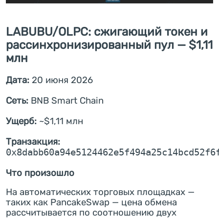
LABUBU/OLPC: сжигающий токен и
рассинхронизированный пул — $1,11
млн
Дата:
20 июня 2026
Сеть:
BNB Smart Chain
Ущерб:
~$1,11 млн
Транзакция:
0x8dabb60a94e5124462e5f494a25c14bcd52f6
Что произошло
На автоматических торговых площадках —
таких как PancakeSwap — цена обмена
рассчитывается по соотношению двух