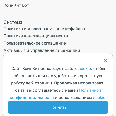
КоинКит Бот
Система
Политика использования cookie-файлов
Политика конфиденциальности
Пользовательское соглашение
Активация и управление лицензиями
Контакты
Сайт КоинКит использует файлы
cookie
, чтобы
обеспечить для вас удобство и корректную
Поддержка
Вконтакте
работу веб-страниц. Продолжая использовать
сайт, вы соглашаетесь с нашей
Политикой
Telegram
info@coinkyt.com
конфиденциальности
и использованием
cookie
.
Принять
© Copyright CoinKyt 2026