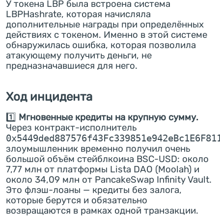
У токена LBP была встроена система
LBPHashrate, которая начисляла
дополнительные награды при определённых
действиях с токеном. Именно в этой системе
обнаружилась ошибка, которая позволила
атакующему получить деньги, не
предназначавшиеся для него.
Ход инцидента
1️⃣
Мгновенные кредиты на крупную сумму.
Через контракт-исполнитель
0x5449ded887576f43Fc339851e942eBc1E6F81
злоумышленник временно получил очень
большой объём стейблкоина BSC-USD: около
7,77 млн от платформы Lista DAO (Moolah) и
около 34,09 млн от PancakeSwap Infinity Vault.
Это флэш-лоаны — кредиты без залога,
которые берутся и обязательно
возвращаются в рамках одной транзакции.