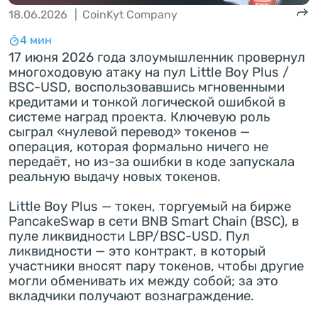
18.06.2026
|
CoinKyt Company
4 мин
17 июня 2026 года злоумышленник провернул
многоходовую атаку на пул Little Boy Plus /
BSC-USD, воспользовавшись мгновенными
кредитами и тонкой логической ошибкой в
системе наград проекта. Ключевую роль
сыграл «нулевой перевод» токенов —
операция, которая формально ничего не
передаёт, но из-за ошибки в коде запускала
реальную выдачу новых токенов.
Little Boy Plus — токен, торгуемый на бирже
PancakeSwap в сети BNB Smart Chain (BSC), в
пуле ликвидности LBP/BSC-USD. Пул
ликвидности — это контракт, в который
участники вносят пару токенов, чтобы другие
могли обменивать их между собой; за это
вкладчики получают вознаграждение.