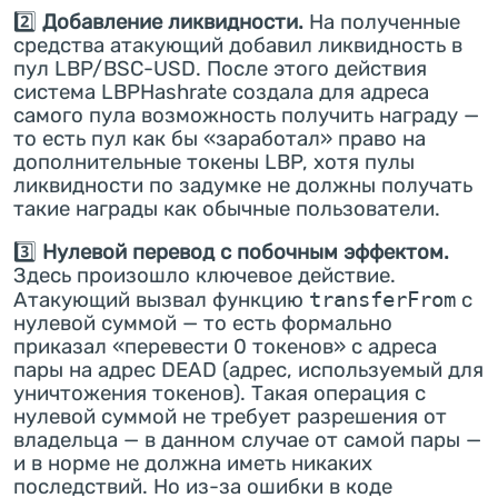
2️⃣
Добавление ликвидности.
На полученные
средства атакующий добавил ликвидность в
пул LBP/BSC-USD. После этого действия
система LBPHashrate создала для адреса
самого пула возможность получить награду —
то есть пул как бы «заработал» право на
дополнительные токены LBP, хотя пулы
ликвидности по задумке не должны получать
такие награды как обычные пользователи.
3️⃣
Нулевой перевод с побочным эффектом.
Здесь произошло ключевое действие.
Атакующий вызвал функцию
transferFrom
с
нулевой суммой — то есть формально
приказал «перевести 0 токенов» с адреса
пары на адрес DEAD (адрес, используемый для
уничтожения токенов). Такая операция с
нулевой суммой не требует разрешения от
владельца — в данном случае от самой пары —
и в норме не должна иметь никаких
последствий. Но из-за ошибки в коде