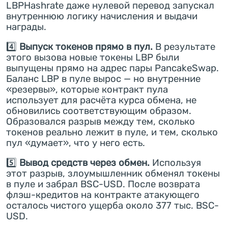
LBPHashrate даже нулевой перевод запускал
внутреннюю логику начисления и выдачи
награды.
4️⃣
Выпуск токенов прямо в пул.
В результате
этого вызова новые токены LBP были
выпущены прямо на адрес пары PancakeSwap.
Баланс LBP в пуле вырос — но внутренние
«резервы», которые контракт пула
использует для расчёта курса обмена, не
обновились соответствующим образом.
Образовался разрыв между тем, сколько
токенов реально лежит в пуле, и тем, сколько
пул «думает», что у него есть.
5️⃣
Вывод средств через обмен.
Используя
этот разрыв, злоумышленник обменял токены
в пуле и забрал BSC-USD. После возврата
флэш-кредитов на контракте атакующего
осталось чистого ущерба около 377 тыс. BSC-
USD.