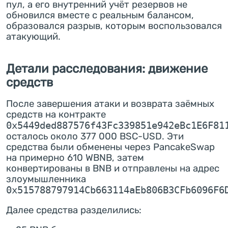
пул, а его внутренний учёт резервов не
обновился вместе с реальным балансом,
образовался разрыв, которым воспользовался
атакующий.
Детали расследования: движение
средств
После завершения атаки и возврата заёмных
средств на контракте
0x5449ded887576f43Fc339851e942eBc1E6F81
осталось около 377 000 BSC-USD. Эти
средства были обменены через PancakeSwap
на примерно 610 WBNB, затем
конвертированы в BNB и отправлены на адрес
злоумышленника
0x515788797914Cb663114aEb806B3CFb6096F6
Далее средства разделились: