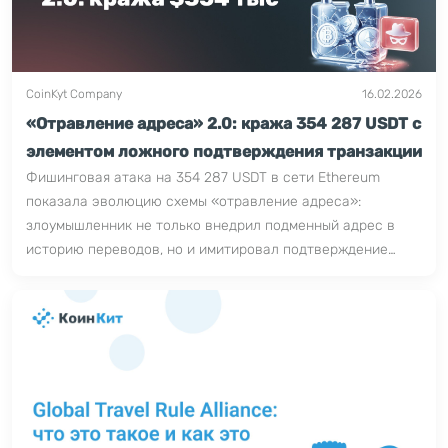
CoinKyt Company
16.02.2026
«Отравление адреса» 2.0: кража 354 287 USDT с
элементом ложного подтверждения транзакции
Фишинговая атака на 354 287 USDT в сети Ethereum
показала эволюцию схемы «отравление адреса»:
злоумышленник не только внедрил подменный адрес в
историю переводов, но и имитировал подтверждение
корректности транзакции, усилив доверие жертвы