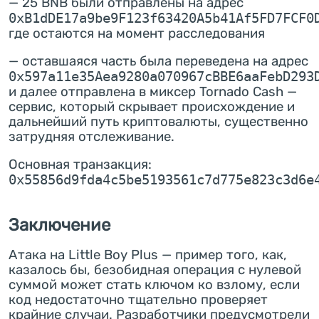
— 25 BNB были отправлены на адрес
0xB1dDE17a9be9F123f63420A5b41Af5FD7FCF0
где остаются на момент расследования
— оставшаяся часть была переведена на адрес
0x597a11e35Aea9280a070967cBBE6aaFebD293
и далее отправлена в миксер Tornado Cash —
сервис, который скрывает происхождение и
дальнейший путь криптовалюты, существенно
затрудняя отслеживание.
Основная транзакция:
0x55856d9fda4c5be5193561c7d775e823c3d6e
Заключение
Атака на Little Boy Plus — пример того, как,
казалось бы, безобидная операция с нулевой
суммой может стать ключом ко взлому, если
код недостаточно тщательно проверяет
крайние случаи. Разработчики предусмотрели