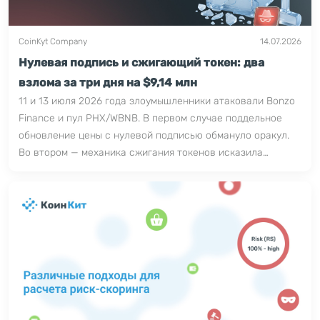
CoinKyt Company
14.07.2026
Нулевая подпись и сжигающий токен: два
взлома за три дня на $9,14 млн
11 и 13 июля 2026 года злоумышленники атаковали Bonzo
Finance и пул PHX/WBNB. В первом случае поддельное
обновление цены с нулевой подписью обмануло оракул.
Во втором — механика сжигания токенов исказила
резервы пула. Суммарный ущерб — около $9,14 млн.