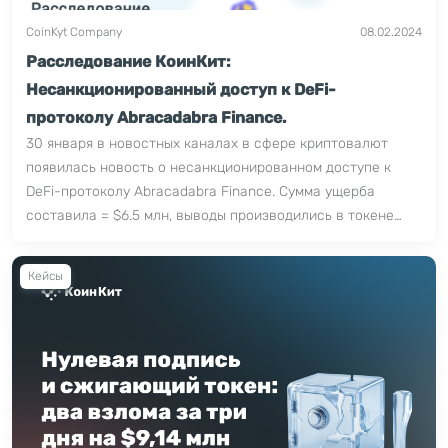
CoinKyt Company
08.02.2024
Расследование КоинКит:
Несанкционированный доступ к DeFi-
протоколу Abracadabra Finance.
30 января в новостных каналах в сфере криптовалют
появилась новость о несанкционированном доступе к
DeFi-протоколу Abracadabra Finance. Сумма ущерба
составила ≈ $6.5 млн, выводы производились в токене
MIM (Magic Internet Money – стейблкоин 1к1 привязанный к
доллару (USD), собственный токен Abracadabra Finance). В
Кейсы
своем Twitter пострадавшая сторона сообщила, что
проблема полностью устранена и передвижение
украденных средств отслеживается, а залоговое
обеспечение пользователей не пострадало.