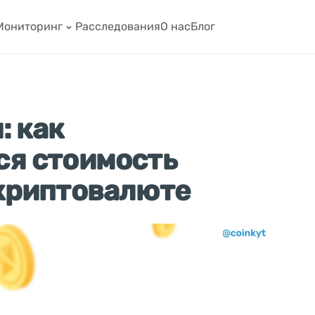
Мониторинг
Расследования
О нас
Блог
: как
ся стоимость
 криптовалюте