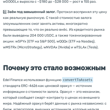
wGOOGLx выросла с ~$180 до ~$28 000 — рост в 155 раз.
4️⃣
Заём под завышенный залог.
Протокол воспринял эту цену
как реальную рыночную. С такой стоимостью залога
злоумышленник смог занять активы, многократно
превышающие то, что он реально внёс. Из кредитного рынка
были выведены 204 000 USDC, а также токенизированные
акции: wSPYx (ETF на S&P 500), wQQQx (ETF на Nasdaq),
wMSTRx (MicroStrategy), wNVDAx (Nvidia) и wTSLAx (Tesla).
Почему это стало возможным
Edel Finance использовал функцию
convertToAssets
стандарта ERC-4626 как ценовой оракул — источник
информации о стоимости залога. Оракул — это механизм,
который сообщает смарт-контракту о ценах из внешнего
мира. Надёжный оракул берёт данные с рынка независимо: с
бирж, агрегаторов, внешних источников, которые нельзя