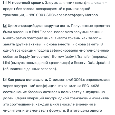
1️⃣
Мгновенный кредит.
Злоумышленник взял флэш-лоан —
кредит без залога, возвращаемый в рамках одной
транзакции, — 180 000 USDC через платформу Morpho.
2️⃣
Цикл операций для накрутки цены.
Полученные средства
были внесены в Edel Finance, после чего злоумышленник
многократно повторил цикл: внести токены как залог →
занять другие активы → снова внести → снова занять. В
одной транзакции подряд зафиксированы многочисленные
события Supply (внесение), Borrow (заём), Transfer (перевод),
Mint (выпуск новых долей хранилища) и ReserveDataUpdated
(обновление данных резерва).
3️⃣
Как росла цена залога.
Стоимость wGOOGLx определялась
через внутренний коэффициент хранилища ERC-4626 —
соотношение базовых активов к количеству выпущенных
долей. Серия операций внутри одной транзакции изменяла
это соотношение: каждый цикл вносил изменения в
числитель и знаменатель формулы. В итоге цена одного