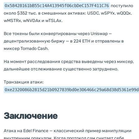
0x58428161bB55c14A413945f06cbDeC157F411C76
поступило
около $352 тыс. в смешанных активах: USDC, wSPYx, wQQQx,
wMSTRx, wNVDAx и wTSLAx.
Все токены были конвертированы через Uniswap —
децентрализованную биржу — в 224 ETH и отправлены в
миксер Tornado Cash.
На момент расследования средства выведены через миксер,
дальнейшее отслеживание существенно затруднено.
Транзакция атаки:
0xe2320086b2815d21b0927839bd0e306466c29a68d38d5361e99d
Заключение
Атака на Edel Finance — классический пример манипуляции
внутренним оракулом. Когда протокол сам считает себе