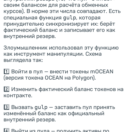
своим балансом для расчёта обменных
курсов). В норме эти числа совпадают. Есть
специальная функция
gulp
, которая
принудительно синхронизирует их: берёт
фактический баланс и записывает его как
внутренний резерв.
Злоумышленник использовал эту функцию
как инструмент манипуляции. Схема
выглядела так:
1️⃣ Войти в пул — внести токены mOCEAN
(версия токена OCEAN на Polygon).
2️⃣ Изменить фактический баланс токенов на
контракте.
3️⃣ Вызвать
gulp
— заставить пул принять
изменённый баланс как официальный
внутренний резерв.
4️⃣ Выйти из пула — получить активы по