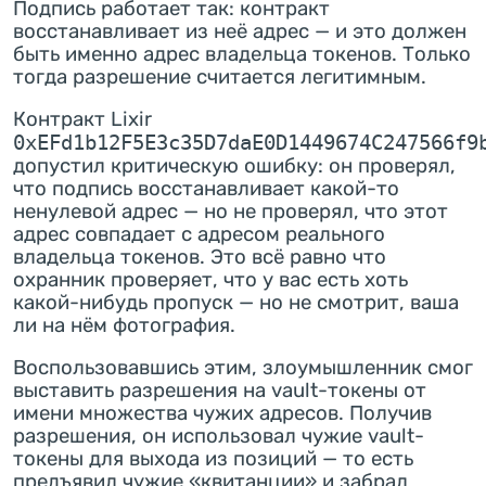
Подпись работает так: контракт
восстанавливает из неё адрес — и это должен
быть именно адрес владельца токенов. Только
тогда разрешение считается легитимным.
Контракт Lixir
0xEFd1b12F5E3c35D7daE0D1449674C247566f9
допустил критическую ошибку: он проверял,
что подпись восстанавливает какой-то
ненулевой адрес — но не проверял, что этот
адрес совпадает с адресом реального
владельца токенов. Это всё равно что
охранник проверяет, что у вас есть хоть
какой-нибудь пропуск — но не смотрит, ваша
ли на нём фотография.
Воспользовавшись этим, злоумышленник смог
выставить разрешения на vault-токены от
имени множества чужих адресов. Получив
разрешения, он использовал чужие vault-
токены для выхода из позиций — то есть
предъявил чужие «квитанции» и забрал