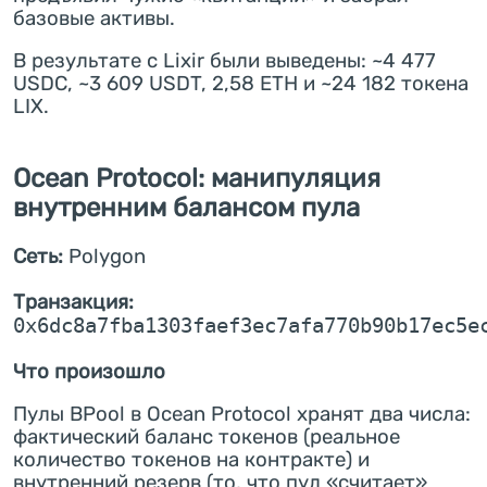
базовые активы.
В результате с Lixir были выведены: ~4 477
USDC, ~3 609 USDT, 2,58 ETH и ~24 182 токена
LIX.
Ocean Protocol: манипуляция
внутренним балансом пула
Сеть:
Polygon
Транзакция:
0x6dc8a7fba1303faef3ec7afa770b90b17ec5e
Что произошло
Пулы BPool в Ocean Protocol хранят два числа:
фактический баланс токенов (реальное
количество токенов на контракте) и
внутренний резерв (то, что пул «считает»