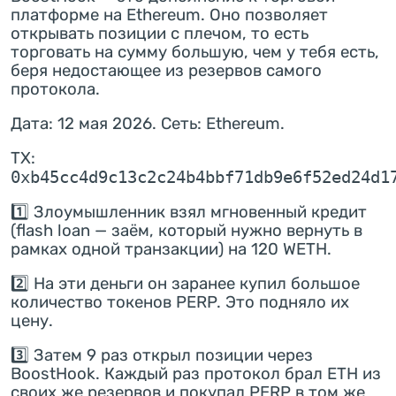
платформе на Ethereum. Оно позволяет
открывать позиции с плечом, то есть
торговать на сумму большую, чем у тебя есть,
беря недостающее из резервов самого
протокола.
Дата: 12 мая 2026. Сеть: Ethereum.
TX:
0xb45cc4d9c13c2c24b4bbf71db9e6f52ed24d1
1️⃣ Злоумышленник взял мгновенный кредит
(flash loan — заём, который нужно вернуть в
рамках одной транзакции) на 120 WETH.
2️⃣ На эти деньги он заранее купил большое
количество токенов PERP. Это подняло их
цену.
3️⃣ Затем 9 раз открыл позиции через
BoostHook. Каждый раз протокол брал ETH из
своих же резервов и покупал PERP в том же