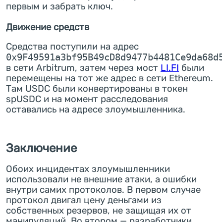
первым и забрать ключ.
Движение средств
Средства поступили на адрес
0x9F49591a3bf95B49cD8d9477b4481Ce9da68d
в сети Arbitrum, затем через мост
LI.FI
были
перемещены на тот же адрес в сети Ethereum.
Там USDC были конвертированы в токен
spUSDC и на момент расследования
оставались на адресе злоумышленника.
Заключение
Обоих инцидентах злоумышленники
использовали не внешние атаки, а ошибки
внутри самих протоколов. В первом случае
протокол двигал цену деньгами из
собственных резервов, не защищая их от
манипуляций. Во втором — разработчики