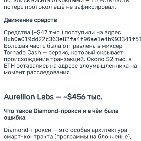
остались висеть открытыми — то есть часть
потерь протокол ещё не зафиксировал.
Движение средств
Средства (~$47 тыс.) поступили на адрес
0xb0a019dd22c363e82fa4f96ae1e4b993341f5
Большая часть была отправлена в миксер
Tornado Cash — сервис, который скрывает
происхождение транзакций. Около $2 тыс. в
ETH оставались на адресе злоумышленника на
момент расследования.
Aurellion Labs — ~$456 тыс.
Что такое Diamond-прокси и в чём была
ошибка
Diamond-прокси — это особая архитектура
смарт-контракта (программы на блокчейне),