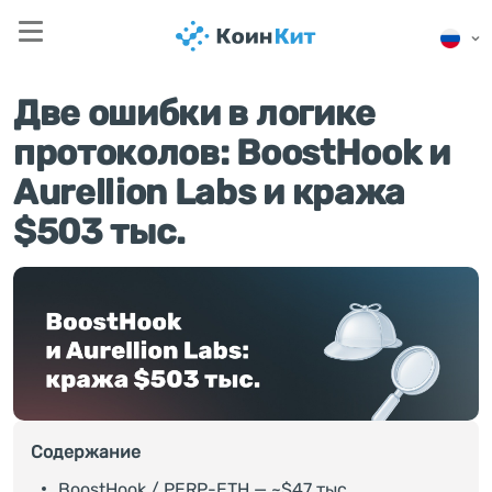
Две ошибки в логике
протоколов: BoostHook и
Aurellion Labs и кража
$503 тыс.
Содержание
BoostHook / PERP-ETH — ~$47 тыс.