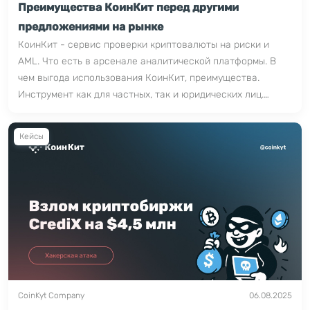
Преимущества КоинКит перед другими
предложениями на рынке
КоинКит - сервис проверки криптовалюты на риски и
AML. Что есть в арсенале аналитической платформы. В
чем выгода использования КоинКит, преимущества.
Инструмент как для частных, так и юридических лиц.
Bitcoin, ERC20, TRC20.
Кейсы
CoinKyt Company
06.08.2025